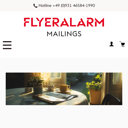
Hotline +49 (0)931 46584-1990
FLYERALARM Prospektverteilung
FLYERALARM Postaktuell
NEU
FLYERALARM Postwurfspezial
FLYERALARM Dialogpost
FLYERALARM Versandservice
NEU