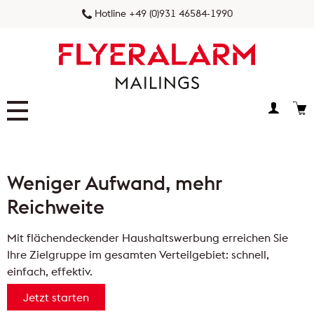
Hotline +49 (0)931 46584-1990
FLYERALARM Prospektverteilung
r Aufwand, mehr
Verteil
FLYERALARM Postaktuell
eite
plane
NEU
FLYERALARM Postwurfspezial
deckender Haushaltswerbung erreichen Sie
Neuer Konfi
ppe im gesamten Verteilgebiet: schnell,
mehr Featur
FLYERALARM Dialogpost
ktiv.
Jetzt e
arten
FLYERALARM Versandservice
NEU