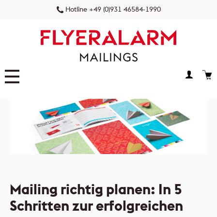
Hotline +49 (0)931 46584-1990
FLYERALARM Prospektverteilung
FLYERALARM Postaktuell
NEU
FLYERALARM Postwurfspezial
FLYERALARM Dialogpost
Mailing richtig planen: In 5
Schritten zur erfolgreichen
FLYERALARM Versandservice
NEU