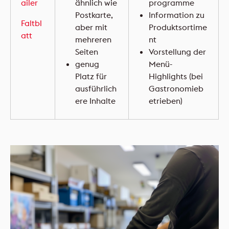
ailer
ähnlich wie
programme
Postkarte,
Information zu
Faltbl
aber mit
Produktsortime
att
mehreren
nt
Seiten
Vorstellung der
genug
Menü-
Platz für
Highlights (bei
ausführlich
Gastronomieb
ere Inhalte
etrieben)