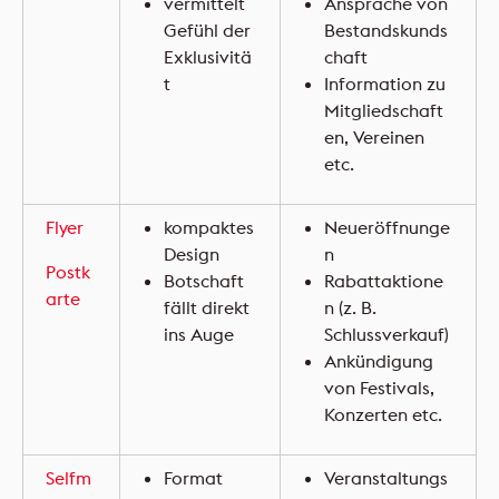
vermittelt
Ansprache von
Gefühl der
Bestandskunds
Exklusivitä
chaft
t
Information zu
Mitgliedschaft
en, Vereinen
etc.
Flyer
kompaktes
Neueröffnunge
Design
n
Postk
Botschaft
Rabattaktione
arte
fällt direkt
n (z. B.
ins Auge
Schlussverkauf)
Ankündigung
von Festivals,
Konzerten etc.
Selfm
Format
Veranstaltungs