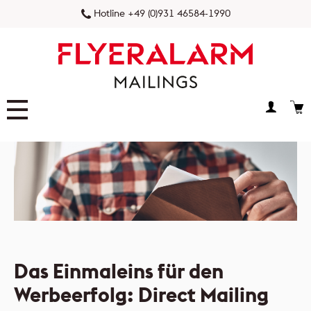
Hotline +49 (0)931 46584-1990
FLYERALARM Prospektverteilung
FLYERALARM Postaktuell
NEU
FLYERALARM Postwurfspezial
FLYERALARM Dialogpost
Das Einmaleins für den
Werbeerfolg: Direct Mailing
FLYERALARM Versandservice
NEU