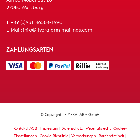
97080 Würzburg
T
+49 (0)931 46584-1990
E-Mail:
info@flyeralarm-mailings.com
ZAHLUNGSARTEN
© Copyright - FLYERALARM GmbH
Kontakt
|
AGB
|
Impressum
|
Datenschutz
|
Widerrufsrecht
|
Cookie-
Einstellungen
|
Cookie-Richtlinie
|
Verpackungen
|
Barrierefreiheit
|