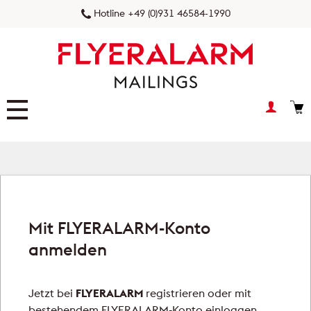
Hotline +49 (0)931 46584-1990
FLYERALARM Prospektverteilung
FLYERALARM Postaktuell
NEU
Mit FLYERALARM-Konto
FLYERALARM Postwurfspezial
anmelden
FLYERALARM Dialogpost
Jetzt bei
FLYERALARM
registrieren oder mit
FLYERALARM Versandservice
bestehendem FLYERALARM-Konto einloggen.
NEU