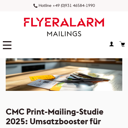
Hotline +49 (0)931 46584-1990
FLYERALARM Prospektverteilung
FLYERALARM Postaktuell
NEU
FLYERALARM Postwurfspezial
FLYERALARM Dialogpost
CMC Print-Mailing-Studie
2025: Umsatzbooster für
FLYERALARM Versandservice
NEU