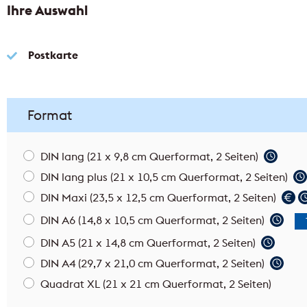
FLYERALARM Mailings
Ihre Auswahl
Ort/PLZ suchen
PLZ-Liste eingeben
i
i
Stadt/Landkreis wählen
i
Postkarte
Format
Selektionsgrad
i
DIN lang (21 x 9,8 cm Querformat, 2 Seiten)
DIN lang plus (21 x 10,5 cm Querformat, 2 Seiten)
Postleitzahlen
Zustellbezirke
DIN Maxi (23,5 x 12,5 cm Querformat, 2 Seiten)
DIN A6 (14,8 x 10,5 cm Querformat, 2 Seiten)
Zustellung
DIN A5 (21 x 14,8 cm Querformat, 2 Seiten)
DIN A4 (29,7 x 21,0 cm Querformat, 2 Seiten)
An alle Haushalte
An alle Ha
i
Quadrat XL (21 x 21 cm Querformat, 2 Seiten)