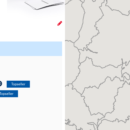
NEU
NEU
Ortsteile
i
Topseller
Topseller
ushalte mit Tagespost
i