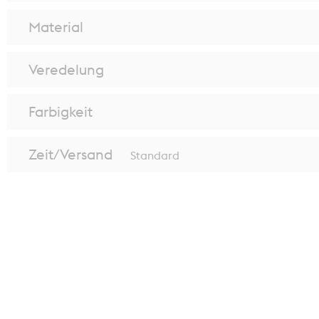
Bitte wählen Sie ein Druckprodukt
Material
Kein Zielgebiet ausgewählt.
Veredelung
Bitte wählen Sie die Zielgebiete Ihrer Verteilung aus, inde
in der Karte anklicken.
Farbigkeit
Auswahl merken
In den Warenkorb
Zeit/Versand
Standard