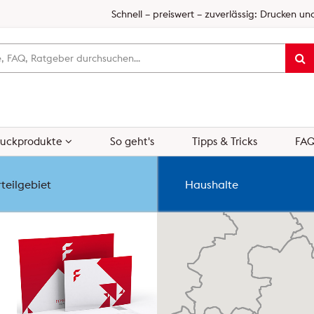
Schnell – preiswert – zuverlässig: Drucken und
ruckprodukte
So geht's
Tipps & Tricks
FA
teilgebiet
Haushalte
NEU