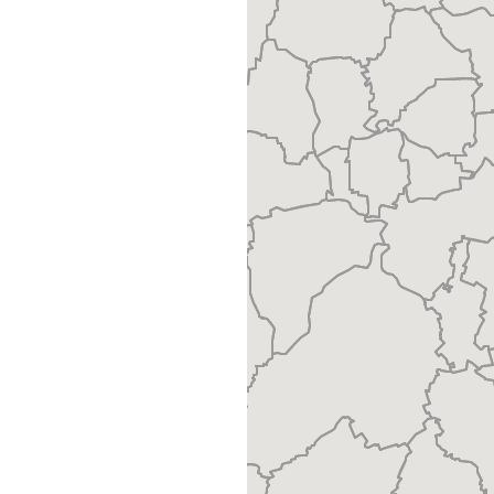
eigene Produkte
 Landkreis, Zustellbezirk
rsand