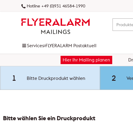
Hotline +49 (0)931 46584-1990
Services
FLYERALARM Postaktuell
Hier Ihr Mailing planen
D
FLYERALARM Prospektverteilung
FLYERALARM Postaktuell
1
2
Bitte Druckprodukt wählen
Ver
NEU
FLYERALARM Postwurfspezial
FLYERALARM Dialogpost
Bitte wählen Sie ein Druckprodukt
FLYERALARM Versandservice
Zielgebiet