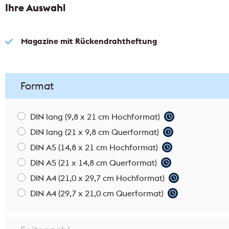
FLYERALARM Mailings
Ihre Auswahl
Ort/PLZ suchen
PLZ-Liste eingeben
i
i
Stadt/Landkreis wählen
i
Magazine mit Rückendrahtheftung
Format
Selektionsgrad
i
DIN lang (9,8 x 21 cm Hochformat)
DIN lang (21 x 9,8 cm Querformat)
Postleitzahlen
Zustellbezirke
DIN A5 (14,8 x 21 cm Hochformat)
DIN A5 (21 x 14,8 cm Querformat)
Zustellung
DIN A4 (21,0 x 29,7 cm Hochformat)
DIN A4 (29,7 x 21,0 cm Querformat)
An alle Haushalte
An alle Ha
i