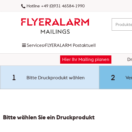
Hotline +49 (0)931 46584-1990
Services
FLYERALARM Postaktuell
Hier Ihr Mailing planen
D
FLYERALARM Prospektverteilung
FLYERALARM Postaktuell
1
2
Bitte Druckprodukt wählen
Ver
NEU
FLYERALARM Postwurfspezial
FLYERALARM Dialogpost
Bitte wählen Sie ein Druckprodukt
FLYERALARM Versandservice
Zielgebiet