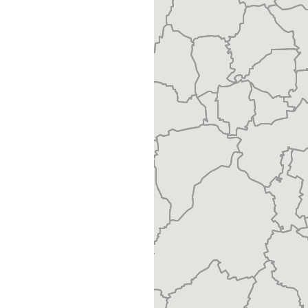
eigene Produkte
 Landkreis, Zustellbezirk
rsand