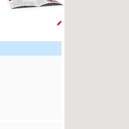
NEU
NEU
Ortsteile
i
ushalte mit Tagespost
i